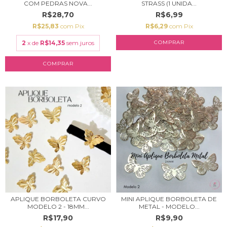
COM PEDRAS NOVA...
STRASS (1 UNIDA...
R$28,70
R$6,99
R$25,83
com
Pix
R$6,29
com
Pix
2
x de
R$14,35
sem juros
COMPRAR
COMPRAR
APLIQUE BORBOLETA CURVO
MINI APLIQUE BORBOLETA DE
MODELO 2 - 18MM...
METAL - MODELO...
R$17,90
R$9,90