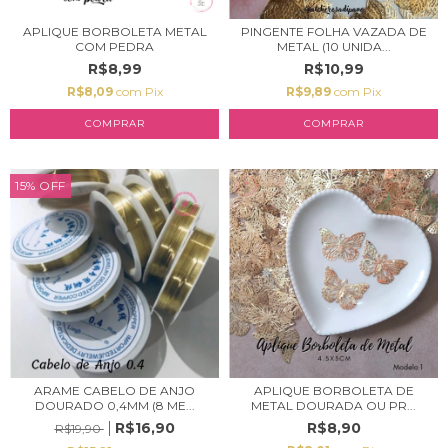
APLIQUE BORBOLETA METAL
PINGENTE FOLHA VAZADA DE
COM PEDRA
METAL (10 UNIDA...
R$8,99
R$10,99
R$8,09
com
Pix
R$9,89
com
Pix
COMPRAR
COMPRAR
15
%
OFF
ARAME CABELO DE ANJO
APLIQUE BORBOLETA DE
DOURADO 0,4MM (8 ME...
METAL DOURADA OU PR...
R$16,90
R$8,90
R$19,90