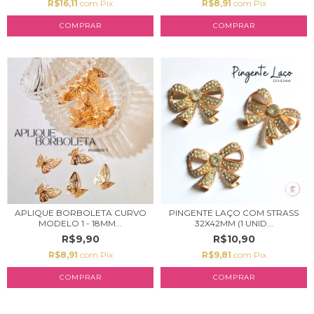
R$16,11
com
Pix
R$8,91
com
Pix
COMPRAR
APLIQUE BORBOLETA CURVO
PINGENTE LAÇO COM STRASS
MODELO 1 - 18MM...
32X42MM (1 UNID...
R$9,90
R$10,90
R$8,91
com
Pix
R$9,81
com
Pix
COMPRAR