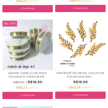
R$8,01
com
Pix
R$15,21
com
Pix
COMPRAR
15
%
OFF
ARAME CABELO DE ANJO
PINGENTE DE METAL GALHO DE
DOURADO 0,5MM (8 ME...
FOLHA 6CM (MO...
R$16,90
R$16,99
R$19,90
R$15,29
com
Pix
R$15,21
com
Pix
COMPRAR