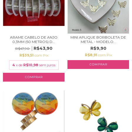
ARAME CABELO DE ANJO
MINI APLIQUE BORBOLETA DE
0,3MM (50 METROS) D...
METAL - MODELO...
R$43,90
R$9,90
R$47,90
R$8,91
com
Pix
R$39,51
com
Pix
4
x de
R$10,98
sem juros
COMPRAR