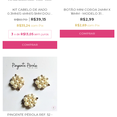
KIT CABELO DE ANJO
BOTÃO MINI COROA 24MM X
0.3MM/0.4MM/0.5MM DOU...
18MM - MODELO 31...
R$39,15
R$2,99
R$50,70
R$2,69
com
Pix
R$35,24
com
Pix
3
x de
R$13,05
sem juros
PINGENTE PÉROLA REF. 52 -