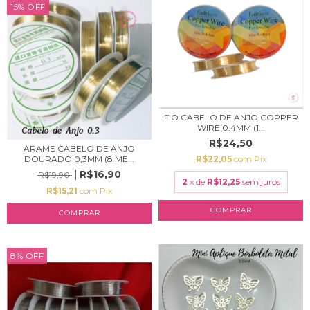
15
%
OFF
FIO CABELO DE ANJO COPPER
WIRE 0.4MM (1...
R$24,50
ARAME CABELO DE ANJO
R$22,05
com
Pix
DOURADO 0,3MM (8 ME...
R$16,90
R$19,90
2
x de
R$12,25
sem juros
R$15,21
com
Pix
COMPRAR
8
%
OFF