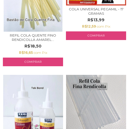
COLA UNIVERSAL PEGAMIL - 17
GRAMAS
R$13,99
R$12,59
com
Pix
REFIL COLA QUENTE FINO
RENDICOLLA AMAREL...
R$18,50
R$16,65
com
Pix
COMPRAR