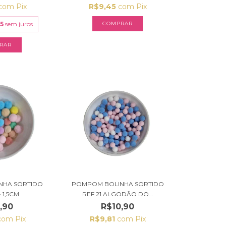
com
Pix
R$9,45
com
Pix
45
sem juros
COMPRAR
NHA SORTIDO
POMPOM BOLINHA SORTIDO
- 1,5CM
REF 21 ALGODÃO DO...
,90
R$10,90
com
Pix
R$9,81
com
Pix