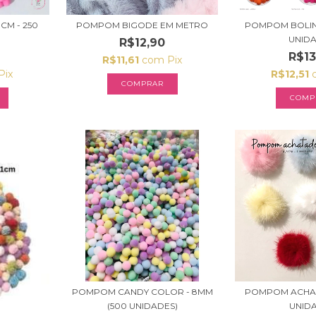
CM - 250
POMPOM BIGODE EM METRO
POMPOM BOLINH
UNID
R$12,90
R$13
R$11,61
com
Pix
Pix
R$12,51
COMPRAR
COMP
POMPOM CANDY COLOR - 8MM
POMPOM ACHAT
(500 UNIDADES)
UNID