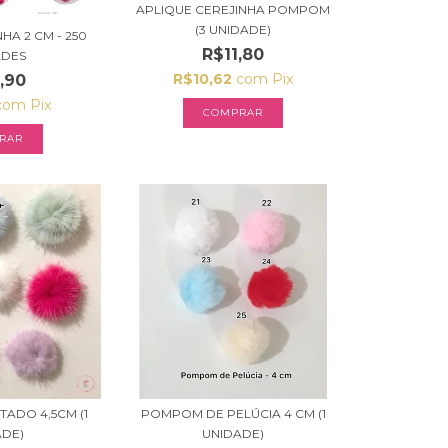
APLIQUE CEREJINHA POMPOM
(3 UNIDADE)
A 2 CM - 250
R$11,80
ADES
R$10,62
com
Pix
,90
com
Pix
COMPRAR
RAR
ADO 4,5CM (1
POMPOM DE PELÚCIA 4 CM (1
ADE)
UNIDADE)