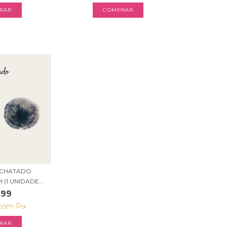
RAR
COMPRAR
CHATADO
(1 UNIDADE...
,99
com
Pix
RAR