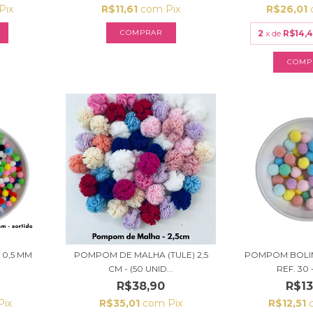
Pix
R$11,61
com
Pix
R$26,01
2
x de
R$14,
0,5 MM
POMPOM DE MALHA (TULE) 2,5
POMPOM BOLI
CM - (50 UNID...
REF. 30 
R$38,90
R$13
Pix
R$35,01
com
Pix
R$12,51