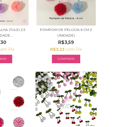
HA (TULE) 2,5
POMPOM DE PELÚCIA 6 CM (1
DADE...
UNIDADE)
,30
R$3,59
com
Pix
R$3,23
com
Pix
RAR
COMPRAR