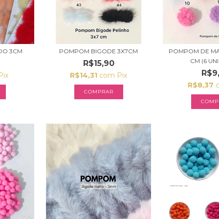
DO 3CM
POMPOM BIGODE 3X7CM
POMPOM DE MAL
CM (6 UNI
R$15,90
R$9
Pix
R$14,31
com
Pix
R$8,37
COMPRAR
COMP