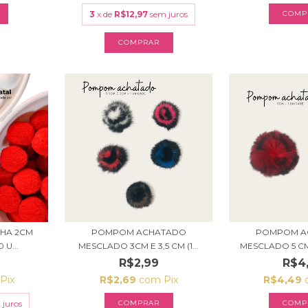
3
x de
R$12,97
sem juros
COMP
NHA 2CM
POMPOM ACHATADO
POMPOM A
 U...
MESCLADO 3CM E 3,5 CM (1...
MESCLADO 5 CM 
R$2,99
R$4
Pix
R$2,69
com
Pix
R$4,49
 juros
COMPRAR
COMP