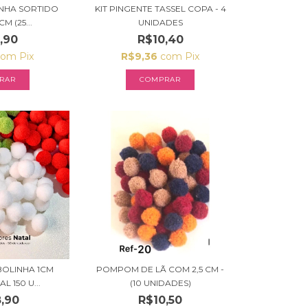
NHA SORTIDO
KIT PINGENTE TASSEL COPA - 4
CM (25...
UNIDADES
,90
R$10,40
com
Pix
R$9,36
com
Pix
RAR
BOLINHA 1CM
POMPOM DE LÃ COM 2,5 CM -
 150 U...
(10 UNIDADES)
,90
R$10,50