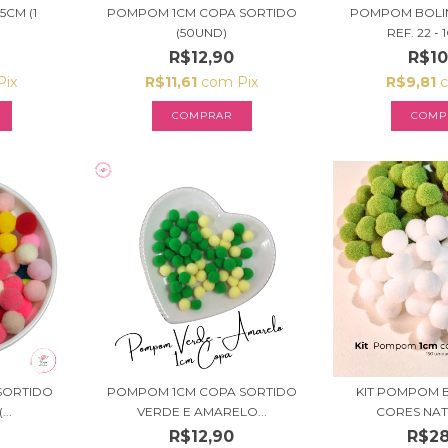
5CM (1
POMPOM 1CM COPA SORTIDO
POMPOM BOLI
(50UND)
REF. 22 - 1
R$12,90
R$10
Pix
R$11,61
com
Pix
R$9,81
COMP
SORTIDO
POMPOM 1CM COPA SORTIDO
KIT POMPOM 
...
VERDE E AMARELO...
CORES NATAL
R$12,90
R$28