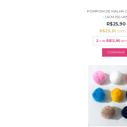
POMPOM DE MALHA 
- 1,5CM (50 UNI.
R$25,90
R$23,31
com
2
x de
R$12,95
sem